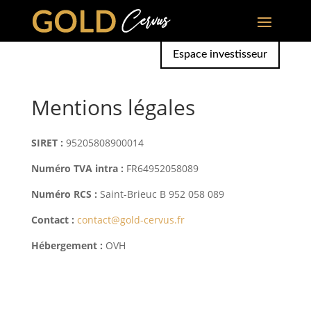
Espace investisseur
Mentions légales
SIRET :
95205808900014
Numéro TVA intra :
FR64952058089
Numéro RCS :
Saint-Brieuc B 952 058 089
Contact :
contact@gold-cervus.fr
Hébergement :
OVH