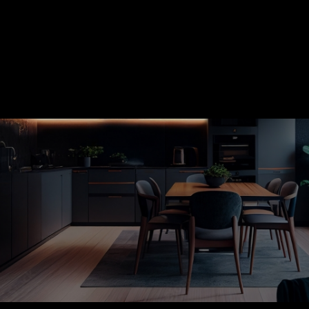
optimiser vos investissements ? Que vous
soyez heureux
propriétaire
ou
investisseur
, nous proposons un
accompagnement sur mesure
, adapté à
vos envies, vos attentes et votre budget.
Votre
entière satisfaction
est notre
principal objectif.
Demandez votre devis
dès maintenant.