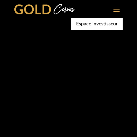
Espace investisseur
Vous envisagez des
travaux de
rénovation
dans votre
maison
, votre
appartement
ou dans les
locaux
de
votre entreprise ? Vous voulez améliorer
le confort de votre habitation ou